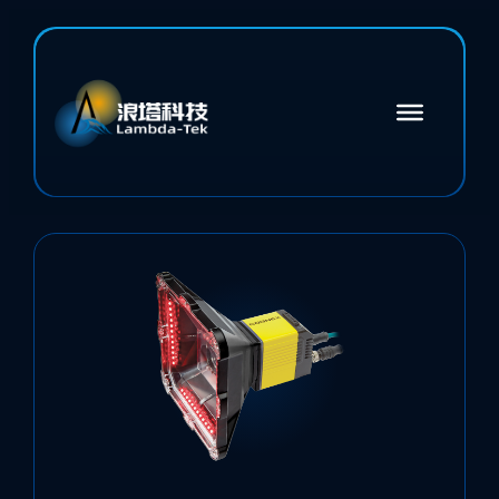
跳
至
主
要
內
容