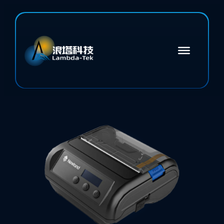
跳
至
主
要
內
容