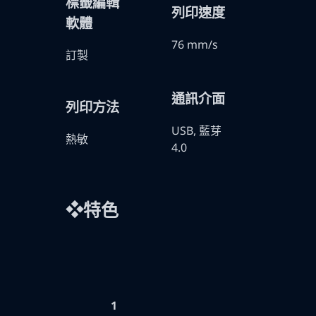
標籤編輯
列印速度
軟體
76 mm/s
訂製
通訊介面
列印方法
USB, 藍芽
熱敏
4.0
❖特色
1