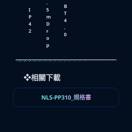
.
B
I
5
T
P
m
4
4
D
.
2
r
0
o
p
❖相關下載
NLS-PP310_規格書