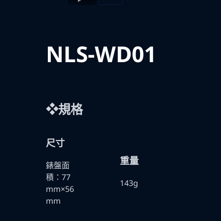
NLS-WD01
❖規格
尺寸
重量
錶盤面
積：77
143g
mm×56
mm