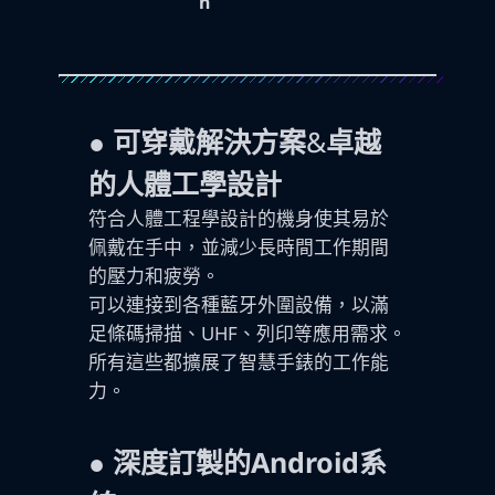
h
● 可穿戴解決方案
&
卓越
的人體工學設計
符合人體工程學設計的機身使其易於
佩戴在手中，並減少長時間工作期間
的壓力和疲勞。
可以連接到各種藍牙外圍設備，以滿
足條碼掃描、UHF、列印等應用需求。
所有這些都擴展了智慧手錶的工作能
力。
●
深度
訂製的Android
系