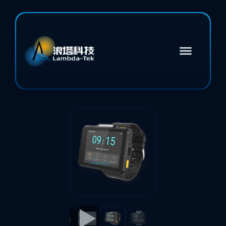
▶
▶
▶