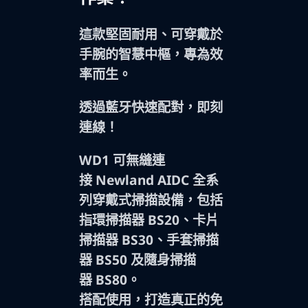
這款堅固耐用、可穿戴於
手腕的智慧中樞，專為效
率而生。
透過藍牙快速配對，即刻
連線
！
WD1 可無縫連
接 Newland AIDC 全系
列穿戴式掃描設備，包括
指環掃描器 BS20、卡片
掃描器 BS30、手套掃描
器 BS50 及隨身掃描
器 BS80。
搭配使用，打造真正的
免