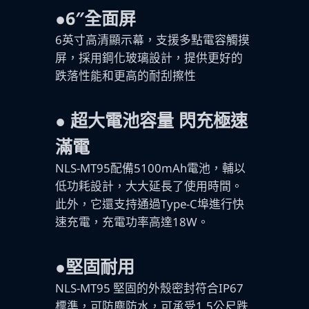
●6″全面屏
6英寸高清顯示幕，支援多點電容觸摸
屏，採用鋼化玻璃設計，提供更好的
跌落性能和更高的耐刮擦性
●
超大電池容量 閃充極速
滿電
NLS-MT95配備5100mAh電池，輔以
低功耗設計，大大延長了使用時間。
此外，它還支持通過Type-C埠進行快
速充電，充電功率高達18W。
●堅固耐用
NLS-MT95 堅固的外殼密封符合IP67
標準，可防塵防水，可承受1.5公尺跌