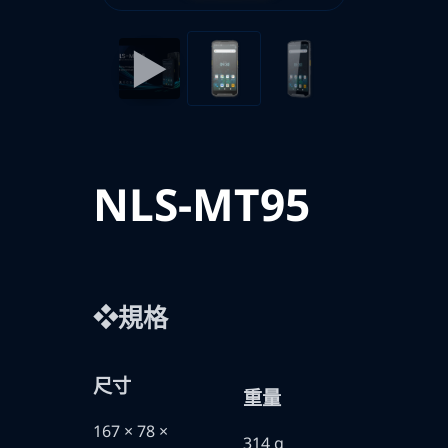
▶
NLS-MT95
❖規格
尺寸
重量
167 × 78 ×
314 g