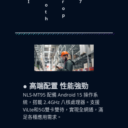
I
r
7
o
o
t
p
h
●
高端配置 性能強勁
NLS-MT95 配備 Android 15 操作系
統，搭載 2.4GHz 八核處理器。支援
ViLte和5G雙卡雙待，實現全網通，滿
足各種應用需求。