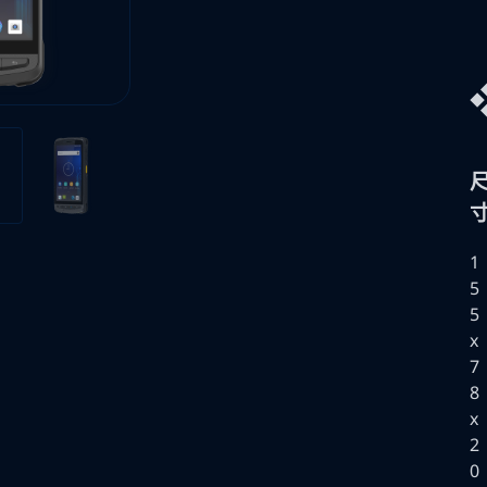
▶
1
5
5
x
7
8
x
2
0