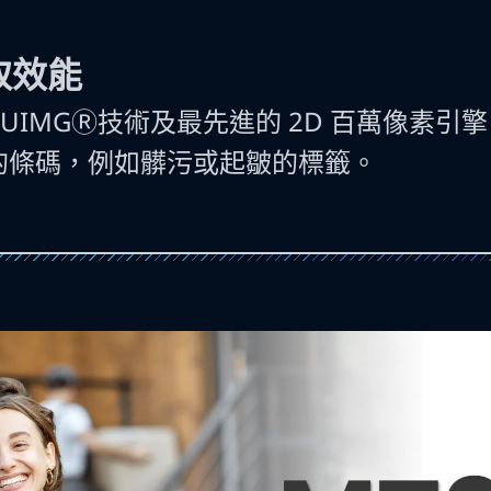
取效能
六代UIMGⓇ技術及最先進的 2D 百萬像素引擎，
的條碼，例如髒污或起皺的標籤。