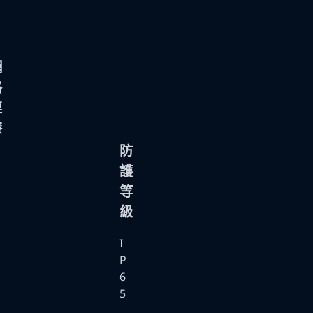
網
路
連
接
防
護
等
級
I
P
6
5