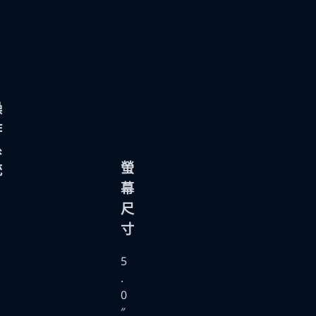
操
作
系
螢
統
幕
尺
寸
5
.
0
″