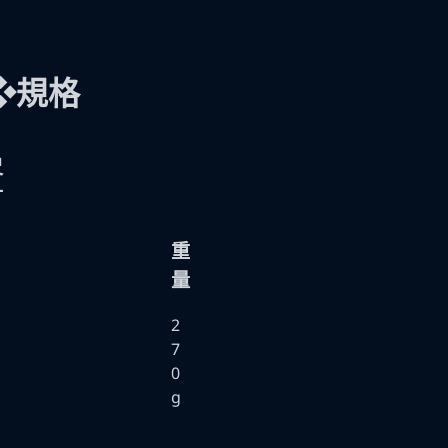
❖規格
▶
尺
寸
重
量
2
7
0
g