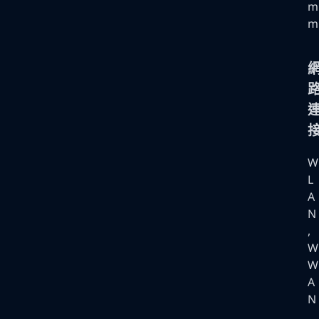
m
m
W
L
A
N
,
W
W
A
N
,