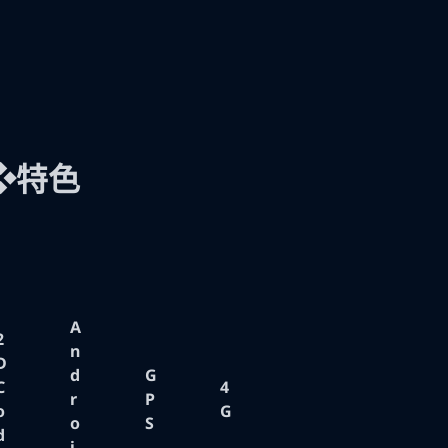
❖特色
A
2
n
D
d
G
C
4
r
P
o
G
o
S
d
i