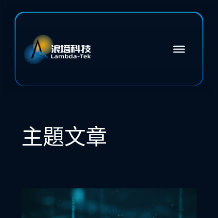
跳
至
主
要
內
容
主題文章