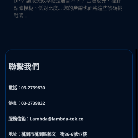
DPM 讀取失敗率總是居高不下？ 金屬反光、撞針
點陣模糊、低對比度… 您的產線也面臨這些讀碼挑
戰嗎…
聯繫我們
電話：03-2739830
傳真：03-2739832
服務信箱：Lambda@lambda-tek.co
地址：桃園市桃園區藝文一街86-6號17樓