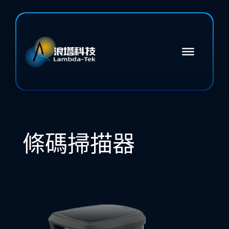
跳
至
主
要
內
容
條碼掃描器