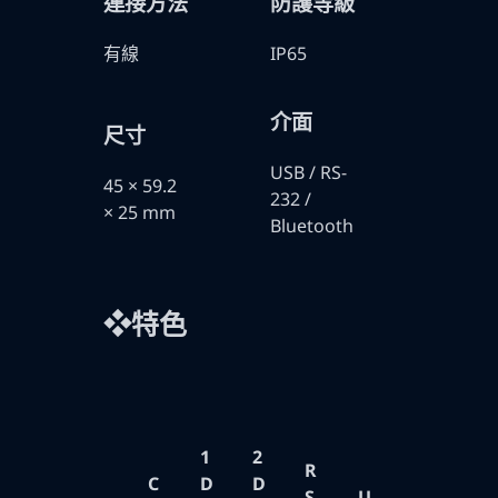
連接方法
防護等級
有線
IP65
介面
尺寸
USB / RS-
45 × 59.2
232 /
× 25 mm
Bluetooth
❖特色
1
2
R
C
D
D
S
U