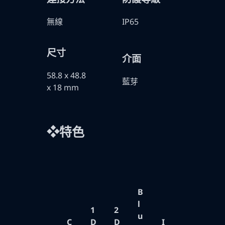
無線
IP65
尺寸
介面
58.8 x 48.8
藍芽
x 18 mm
❖特色
B
l
1
2
u
C
D
D
I