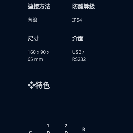
連接方法
防護等級
有線
IP54
尺寸
介面
160 x 90 x
USB /
65 mm
RS232
❖特色
1
2
R
C
D
D