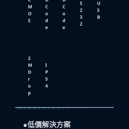
S
U
M
C
C
2
S
O
o
o
3
B
S
d
d
2
e
e
2
M
I
D
P
r
5
o
4
p
●
低價解決方案