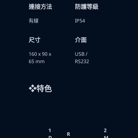
連接方法
防護等級
有線
IP54
尺寸
介面
160 x 90 x
USB /
65 mm
RS232
❖特色
1
2
R
D
M