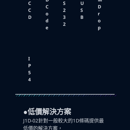
C
S
U
C
D
C
2
S
o
r
D
3
B
d
o
2
e
p
I
P
5
4
●低價解決方案
J1D-02針對一般較大的1D條碼提供最
低價的解決方案，