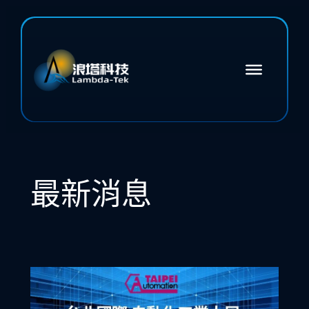
跳
至
主
要
內
容
最新消息